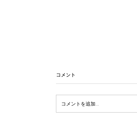
弛むと緊張する人
コメント
施術をして、全身が弛むと、逆に
身体のある部分が緊張する方がい
コメントを追加…
ます。 何故かと思ってたんです
が、自分自身で思い当たることも
あって。 やっぱりこういう行き
方は捩じれ体癖（7種8種）の人
に多いんですよね。 自分の過去