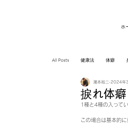
ホ
All Posts
健康法
体癖
湯本裕二
2024年
サビアンシンボル
音楽
捩れ体癖
1種と4種の入って
この場合は基本的に