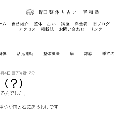
​野口整体と占い
音和塾​
ーム
自己紹介
整体
占い
講座
料金表
旧ブログ
アクセス
掲載誌
お問い合わせ
リンク
身体
活元運動
整体操法
病
雑感
季節
3月4日
読了時間: 2分
タロットカード
タロット
お知らせ
（？）
いる方でした。
重心が前と右にあるわけです。