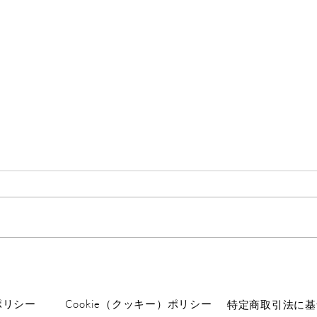
Xのアカウントが乗っ取られ
虫が
る
昨年
タを
びっくり。 Xに入れない。 メル
を産
アドとか、ユーザー名を勝手に変
した
えられてしまった。 私のアカウ
れた
ントを乗っ取って何がしたいんだ
暖か
ろうか。 こういう被害は有名人
です
だけかと思ってましたが、そうで
ど。
ポリシー
Cookie（クッキー）ポリシー
特定商取引法に基
もないんですね。 しかし迷惑。