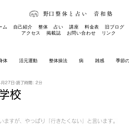
​野口整体と占い
音和塾​
ーム
自己紹介
整体
占い
講座
料金表
旧ブログ
アクセス
掲載誌
お問い合わせ
リンク
身体
活元運動
整体操法
病
雑感
季節
4月27日
読了時間: 2分
タロットカード
タロット
お知らせ
学校
いますが、やっぱり「行きたくない」と言います。