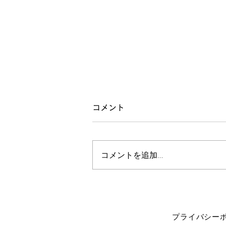
修験者
コメント
お客さんに聞いたんですけど、江
戸期の修験者は17万人位いて
コメントを追加…
（AI調べ）、人口の総数が3300
万人位だから、人口の0.5％は修
験者だったとのこと。 村に一人
はいる感じですかね。 なんか日
本人って、やってることあんまり
変わってない氣が。 それで当時
プライバシー