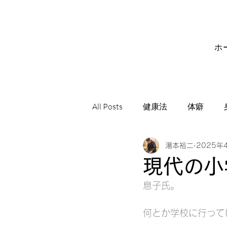
ホ
All Posts
健康法
体癖
湯本裕二
2025年
サビアンシンボル
音楽
現代の小
息子氏。
何とか学校に行って