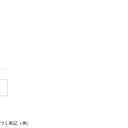
獣に食われる
の夏に公園で捕まえたクワガ
ずっと飼ってたんです。 卵
んで、幼虫になって、冬を越
んです。 小さいケースに入
ままだったので、春になって
いので、庭の一角に埋めたん
ね。 善意だったんですけ
 そうしたら、すぐに獣に食
づく表記（例）