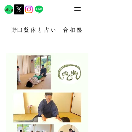
​野口整体と占い
音和塾​