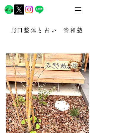
​野口整体と占い
音和塾​