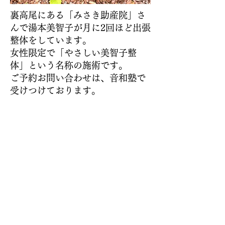
裏高尾にある「みさき助産院」さ
んで湯本美智子が月に2回ほど出張
整体をしています。
女性限定で「やさしい美智子整
体」という名称の施術です。
ご予約お問い合わせは、音和塾で
受けつけております。
みさき助産院
(misakijyosanin.com)
プライバシーポリシー
Cookie（クッキー）ポリシー
特定商取引法に基づく表記（例）
© 2023 音和塾
Wix.com
を使っ
て作成されました