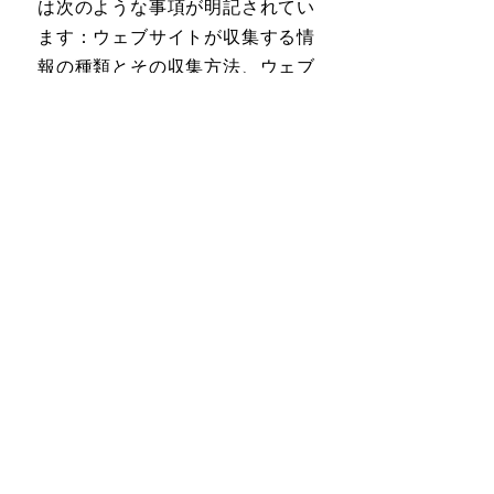
は次のような事項が明記されてい
ます：ウェブサイトが収集する情
報の種類とその収集方法、ウェブ
サイトがこの種の情報を収集する
理由についての説明、第三者との
情報の共有に関するウェブサイト
の運用方法、訪問者や顧客が関連
するプライバシーの権利と個人保
護法等に基づいて権利を行使する
方法、未成年者のデータ収集に関
する特定の運用方法など。
詳しくは、当社ヘルプセンター記
事「
プライバシーポリシーを作成
する
」を参照してください。