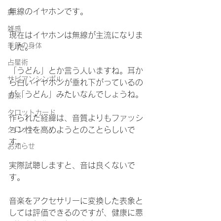
無線のイヤホンです。
病
雑感
現在はイヤホンは無線が主流になりま
季節の身体
した。
占星術
「うどん」とか言う人いますね。耳か
サビアンシンボル
ら白いイヤホンが垂れ下がっているの
が「うどん」みたいなんでしょうね。
音楽
タロットカード
作られた経緯は、音質よりもファッシ
タロット
ョン性を高めようとのことらしいで
す。
お知らせ
実際試聴しますと、音は良くないで
す。
音楽をアクセサリーに変換した表象と
しては評価できるのですが、健康に悪