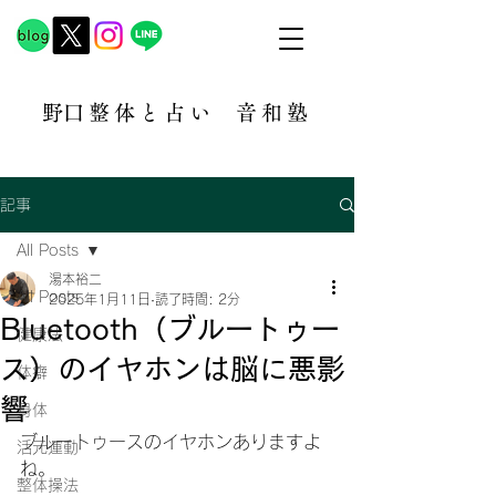
​野口整体と占い
音和塾​
記事
All Posts
湯本裕二
All Posts
2025年1月11日
読了時間: 2分
Bluetooth（ブルートゥー
健康法
ス）のイヤホンは脳に悪影
体癖
響
身体
ブルートゥースのイヤホンありますよ
活元運動
ね。
整体操法