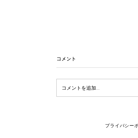
修験者
コメント
お客さんに聞いたんですけど、江
戸期の修験者は17万人位いて
コメントを追加…
（AI調べ）、人口の総数が3300
万人位だから、人口の0.5％は修
験者だったとのこと。 村に一人
はいる感じですかね。 なんか日
本人って、やってることあんまり
変わってない氣が。 それで当時
プライバシー
の修験者が何をしていたかという