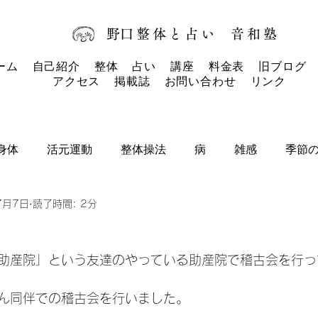
​野口整体と占い
音和塾​
ーム
自己紹介
整体
占い
講座
料金表
旧ブログ
アクセス
掲載誌
お問い合わせ
リンク
身体
活元運動
整体操法
病
雑感
季節
7月7日
読了時間: 2分
タロットカード
タロット
お知らせ
助産院」という友達のやっている助産院で稽古会を行っ
ん同伴での稽古会を行いました。