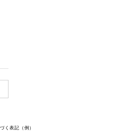
獣に食われる
の夏に公園で捕まえたクワガ
ずっと飼ってたんです。 卵
んで、幼虫になって、冬を越
んです。 小さいケースに入
ままだったので、春になって
いので、庭の一角に埋めたん
ね。 善意だったんですけ
 そうしたら、すぐに獣に食
づく表記（例）
れてしまって。 朝起きたら