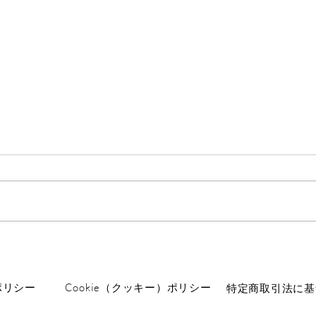
Xのアカウントが乗っ取られ
虫が
る
昨年
タを
びっくり。 Xに入れない。 メル
を産
アドとか、ユーザー名を勝手に変
した
えられてしまった。 私のアカウ
れた
ントを乗っ取って何がしたいんだ
暖か
ろうか。 こういう被害は有名人
です
だけかと思ってましたが、そうで
ど。
ポリシー
Cookie（クッキー）ポリシー
特定商取引法に基
もないんですね。 しかし迷惑。
べら
色々書いてたのに、あれが全部消