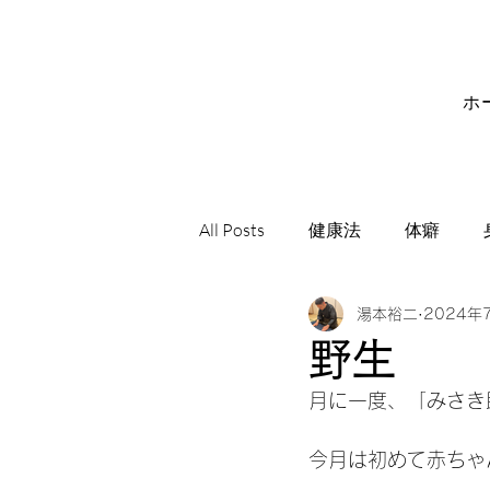
ホ
All Posts
健康法
体癖
湯本裕二
2024年
サビアンシンボル
音楽
野生
月に一度、「みさき
今月は初めて赤ちゃ