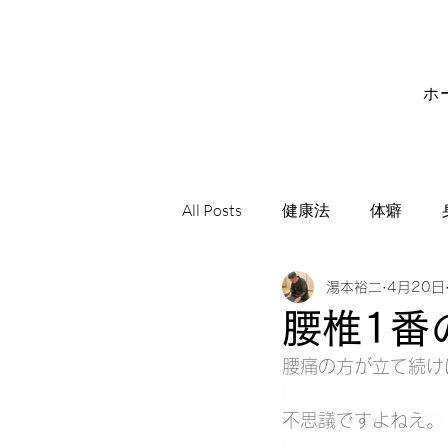
ホ
All Posts
健康法
体癖
湯本裕二
4月20日
サビアンシンボル
音楽
腰椎1番
腰痛の方が立て続け
不思議ですよねえ。