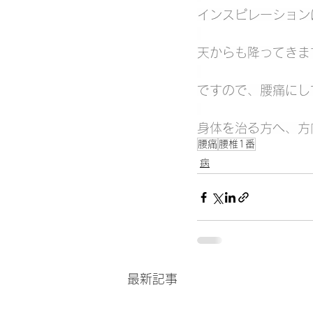
インスピレーション
天からも降ってきま
ですので、腰痛にし
身体を治る方へ、方
腰痛
腰椎1番
病
最新記事