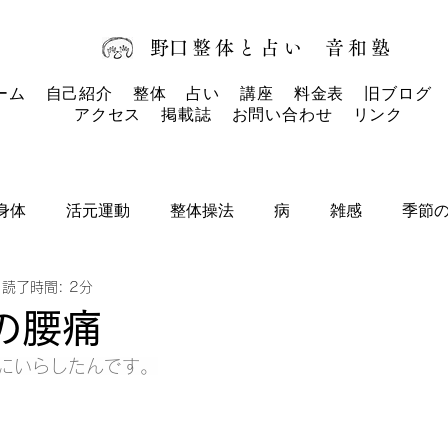
​野口整体と占い
音和塾​
ーム
自己紹介
整体
占い
講座
料金表
旧ブログ
アクセス
掲載誌
お問い合わせ
リンク
身体
活元運動
整体操法
病
雑感
季節
読了時間: 2分
タロットカード
タロット
お知らせ
の腰痛
にいらしたんです。