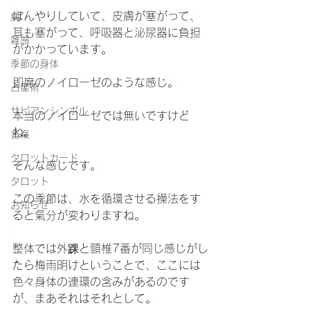
ぼんやりしていて、皮膚が塞がって、
病
耳も塞がって、呼吸器と泌尿器に負担
雑感
がかかっています。
季節の身体
即席のノイローゼのような感じ。
占星術
サビアンシンボル
本当のノイローゼでは無いですけど
ね。
音楽
タロットカード
そんな感じです。
タロット
この季節は、水を循環させる操法をす
お知らせ
ると氣分が変わりますね。
整体では外踝と頸椎7番が同じ感じがし
たら梅雨明けということで、ここには
色々身体の連環の含みがあるのです
が、まあそれはそれとして。