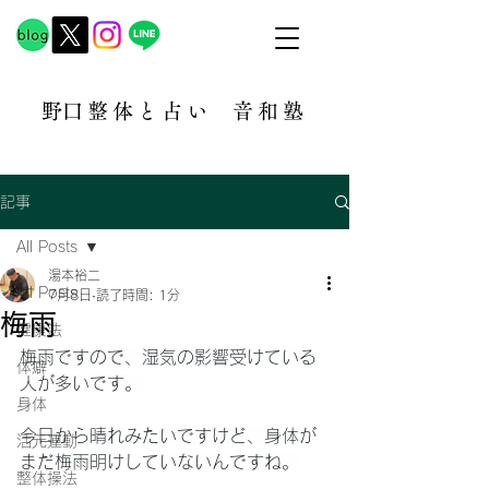
​野口整体と占い
音和塾​
記事
All Posts
湯本裕二
All Posts
7月8日
読了時間: 1分
梅雨
健康法
梅雨ですので、湿気の影響受けている
体癖
人が多いです。
身体
今日から晴れみたいですけど、身体が
活元運動
まだ梅雨明けしていないんですね。
整体操法