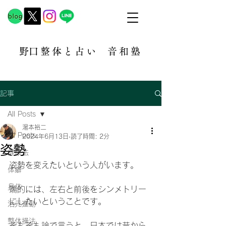
​野口整体と占い
音和塾​
記事
All Posts
湯本裕二
All Posts
2024年6月13日
読了時間: 2分
姿勢
健康法
姿勢を変えたいという人がいます。
体癖
身体
端的には、左右と前後をシンメトリー
にしたいということです。
活元運動
整体操法
そもそも論で言うと、日本では昔から