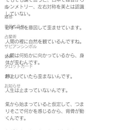
シンメトリー、左右対称を美とは認識
病
していない。
雑感
季節の身体
必ず一点を意図して歪ませています。
占星術
人間の裡に自然を観ているんですね。
サビアンシンボル
人間は何処かに向かっているから、身
音楽
体が歪むんです。
タロットカード
タロット
静止していたら歪まないんです。
お知らせ
人生は止まっていないんです。
氣から始まっていると仮定して、つま
りそこで何かを感じるから、背骨が動
くんです。