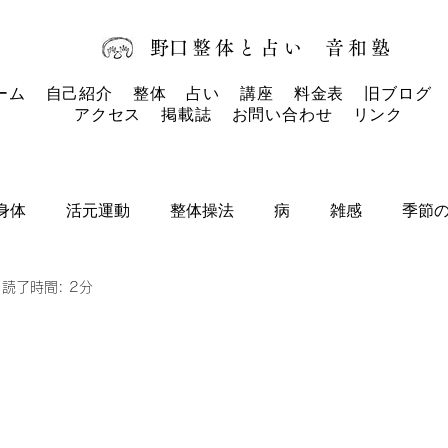
​野口整体と占い
音和塾​
ーム
自己紹介
整体
占い
講座
料金表
旧ブログ
アクセス
掲載誌
お問い合わせ
リンク
身体
活元運動
整体操法
病
雑感
季節
読了時間: 2分
タロットカード
タロット
お知らせ