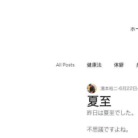
ホ
All Posts
健康法
体癖
湯本裕二
6月22日
サビアンシンボル
音楽
夏至
昨日は夏至でした。
不思議ですよね。