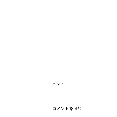
星のお話会
コメント
ご来場いただいた皆様ありがとう
ございました。 はじめての試み
コメントを追加…
で、星回りのことを話してみよう
と思って、企画したのですが、や