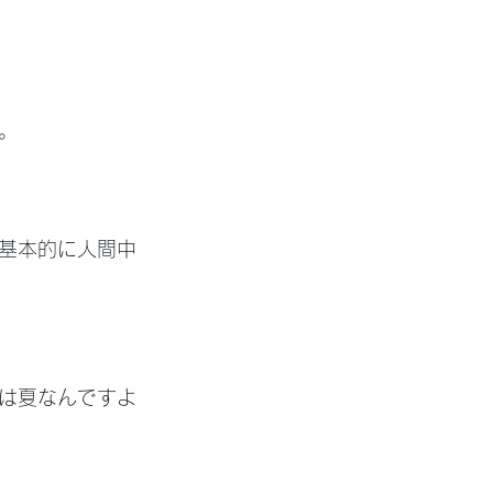
。
基本的に人間中
は夏なんですよ