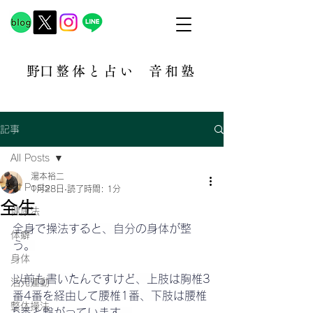
​野口整体と占い
音和塾​
記事
All Posts
湯本裕二
All Posts
1月28日
読了時間: 1分
全生
健康法
全身で操法すると、自分の身体が整
体癖
う。
身体
以前も書いたんですけど、上肢は胸椎3
活元運動
番4番を経由して腰椎1番、下肢は腰椎
整体操法
5番と繋がっています。