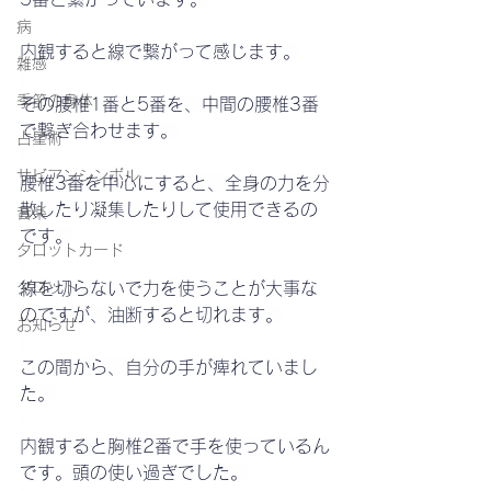
病
内観すると線で繋がって感じます。
雑感
季節の身体
その腰椎1番と5番を、中間の腰椎3番
で繋ぎ合わせます。
占星術
サビアンシンボル
腰椎3番を中心にすると、全身の力を分
散したり凝集したりして使用できるの
音楽
です。
タロットカード
タロット
線を切らないで力を使うことが大事な
のですが、油断すると切れます。
お知らせ
この間から、自分の手が痺れていまし
た。
内観すると胸椎2番で手を使っているん
です。頭の使い過ぎでした。