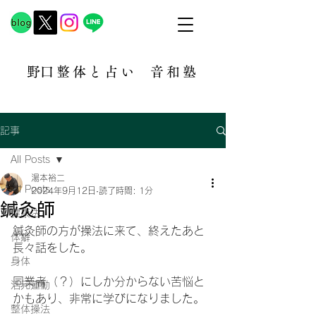
​野口整体と占い
音和塾​
記事
All Posts
湯本裕二
All Posts
2024年9月12日
読了時間: 1分
鍼灸師
健康法
鍼灸師の方が操法に来て、終えたあと
体癖
長々話をした。
身体
同業者（？）にしか分からない苦悩と
活元運動
かもあり、非常に学びになりました。
整体操法