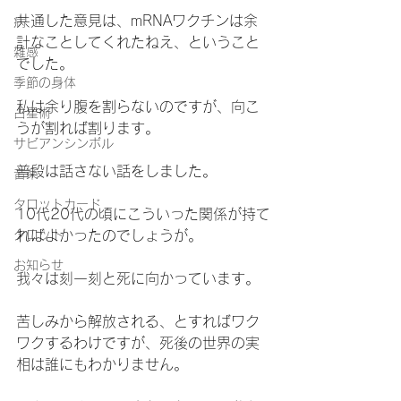
共通した意見は、mRNAワクチンは余
病
計なことしてくれたねえ、ということ
雑感
でした。
季節の身体
私は余り腹を割らないのですが、向こ
占星術
うが割れば割ります。
サビアンシンボル
普段は話さない話をしました。
音楽
タロットカード
10代20代の頃にこういった関係が持て
タロット
ればよかったのでしょうが。
お知らせ
我々は刻一刻と死に向かっています。
苦しみから解放される、とすればワク
ワクするわけですが、死後の世界の実
相は誰にもわかりません。