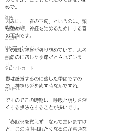
うで。
病
雑感
因みに、「春の下痢」というのは、頸
季節の身体
を弛めて、神経を弛めるためにする春
の下痢です。
占星術
サビアンシンボル
冬の間は神経が張り詰めていて、思考
するのに適した季節だとされていま
音楽
す。
タロットカード
タロット
春は感覚するのに適した季節ですの
で、神経疲労を癒す時なんですね。
お知らせ
ですのでこの時期は、呼吸と眠りを深
くする操法をすることが多いです。
「春眠暁を覚えず」なんて言いますけ
ど、この時期は眠たくなるのが普通な