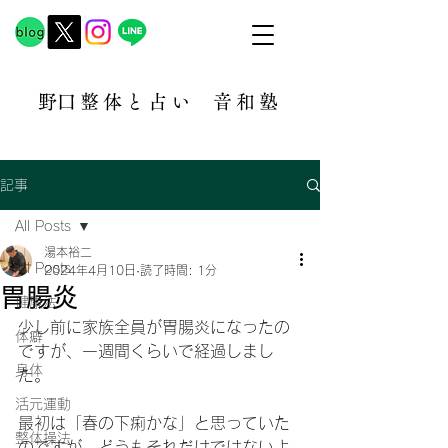
​野口整体と占い
音和塾​
記事
All Posts
湯本裕二
All Posts
2024年4月10日
読了時間: 1分
胃腸炎
健康法
少し前に家族全員が胃腸炎になったの
体癖
ですが、一週間くらいで経過しまし
身体
た。
活元運動
最初は「春の下痢かな」と思っていた
整体操法
のですが、どうもそれだけではないよ