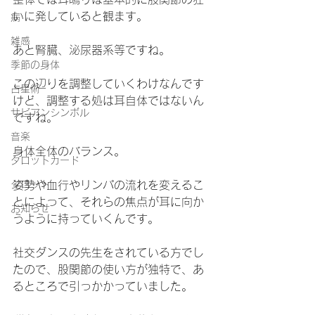
いに発していると観ます。
病
雑感
あと腎臓、泌尿器系等ですね。
季節の身体
この辺りを調整していくわけなんです
占星術
けど、調整する処は耳自体ではないん
サビアンシンボル
ですね。
音楽
身体全体のバランス。
タロットカード
タロット
姿勢や血行やリンパの流れを変えるこ
とによって、それらの焦点が耳に向か
お知らせ
うように持っていくんです。
社交ダンスの先生をされている方でし
たので、股関節の使い方が独特で、あ
るところで引っかかっていました。