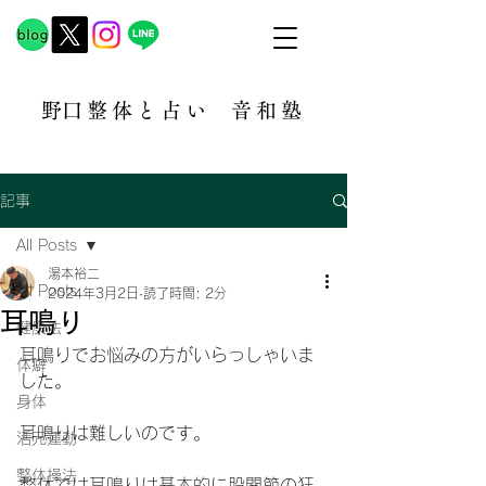
​野口整体と占い
音和塾​
記事
All Posts
湯本裕二
All Posts
2024年3月2日
読了時間: 2分
耳鳴り
健康法
耳鳴りでお悩みの方がいらっしゃいま
体癖
した。
身体
耳鳴りは難しいのです。
活元運動
整体操法
整体では耳鳴りは基本的に股関節の狂