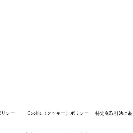
ロングウォーク
数息
先日小2の息子に「隣町までどの
先日
くらい？」と夜の散歩中に聞か
数息観
れ、「100メートル」とか答え
観と
たんです。 そしたら違うとのこ
んで
とで、よくよく聞くと、隣の県ま
な修
での距離。 「行きたい」と。
て、
「往復４、５時間かかるよ」と言
います。 やる
うと、それでも行くとのこと。
で、
ポリシー
Cookie（クッキー）ポリシー
特定商取引法に基
その夜は遅かったので、それで帰
す。 100から120数えることが
ったんです。 次の日、諦めたか
でき