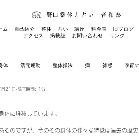
​野口整体と占い
音和塾​
ーム
自己紹介
整体
占い
講座
料金表
旧ブログ
アクセス
掲載誌
お問い合わせ
リンク
身体
活元運動
整体操法
病
雑感
季節
7月21日
読了時間: 1分
タロットカード
タロット
お知らせ
身体に堆積しています。
あるのですが、今のその身体の様々な特徴は過去の歴史