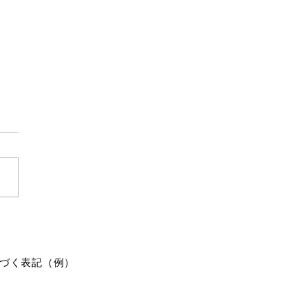
観
の活元会で活元運動の後に、
の稽古をしました。 数息
いうのは、元々は禅の観法な
すけど、野口整体でも基本的
行法として取り入れられてい
集注力を鍛える観法とされて
こと自体は簡単
座って、呼吸を数えるだけで
づく表記（例）
ると集注力があるとされてい