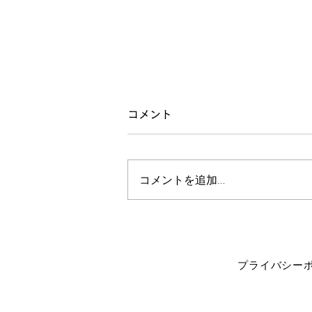
整体教室「耳」
コメント
今月のテーマは「耳」。 たんに
私の耳の調子が悪いからこのテー
コメントを追加…
マを選定。 原因は飲酒。 耳、腎
臓、股関節、足の裏、などが連動
していることをお伝えしました。
耳が変わると、喉も変わります。
聞く耳を持っていると思われると
ですね、相手の態度も変わるので
プライバシー
す。 耳が世界との接点になって
いるんですね。 口とか舌ではな