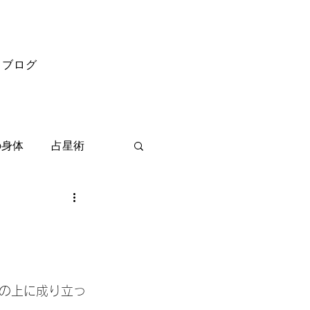
ブログ
の身体
占星術
の上に成り立っ