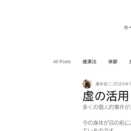
ホ
All Posts
健康法
体癖
湯本裕二
2024年
サビアンシンボル
音楽
虚の活用
多くの個人的事件が
今の身体が目の前に
ているのです。