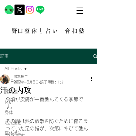
​野口整体と占い
音和塾​
記事
All Posts
湯本裕二
All Posts
2024年5月5日
読了時間: 1分
汗の内攻
健康法
今頃が皮膚が一番弛んでくる季節で
体癖
す。
身体
冬の間は熱の放散を防ぐために縮こま
活元運動
っていた足の指が、次第に伸びて弛ん
整体操法
できます。