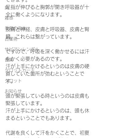
足指が伸びると胸郭が開き呼吸器が十
病
全に働くようになります。
雑感
季節の身体
皮膚と神経、皮膚と呼吸器、皮膚と腎
臓、これらは繋がっています。
占星術
サビアンシンボル
ですので、呼吸を深く働かせるには汗
をかく必要があるのです。
音楽
汗が上手にかけるというのは皮膚の硬
タロットカード
直していた箇所が弛むということで
タロット
す。
お知らせ
頭が緊張している時というのは皮膚も
緊張しています。
汗が上手にかけるというのは、頭も休
まるということでもあります。
代謝を良くして汗をかくことで、初夏