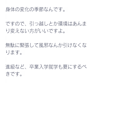
身体の変化の季節なんです。
ですので、引っ越しとか環境はあんま
り変えない方がいいですよ。
無駄に緊張して風邪なんか引けなくな
ります。
進級など、卒業入学就学も夏にするべ
きです。
ともあれ、風邪が節目になって脱皮す
るように身体が大きく変化します。
風邪
乳歯
9種
身体
体癖
病