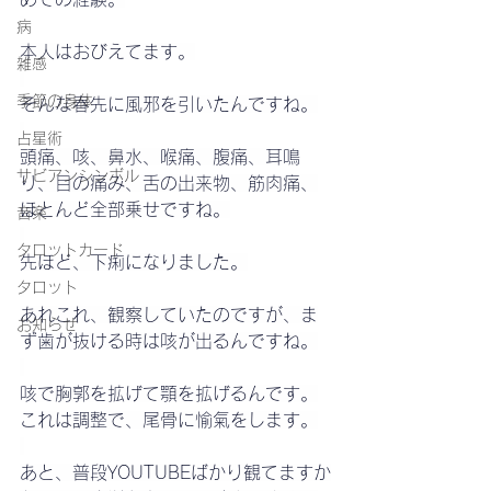
病
本人はおびえてます。
雑感
季節の身体
そんな春先に風邪を引いたんですね。
占星術
頭痛、咳、鼻水、喉痛、腹痛、耳鳴
サビアンシンボル
り、目の痛み、舌の出来物、筋肉痛、
ほとんど全部乗せですね。
音楽
タロットカード
先ほど、下痢になりました。
タロット
あれこれ、観察していたのですが、ま
お知らせ
ず歯が抜ける時は咳が出るんですね。
咳で胸郭を拡げて顎を拡げるんです。
これは調整で、尾骨に愉氣をします。
あと、普段YOUTUBEばかり観てますか