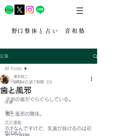
​野口整体と占い
音和塾​
記事
All Posts
湯本裕二
All Posts
2月24日
読了時間: 2分
歯と風邪
健康法
子供の歯がぐらぐらしている。
体癖
身体
歯と風邪の関係。
活元運動
6才なんですけど、乳歯が抜けるのは初
整体操法
めての経験。