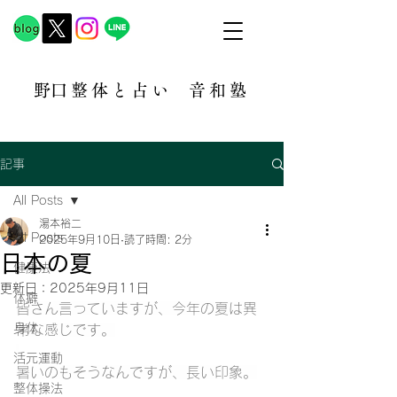
​野口整体と占い
音和塾​
記事
All Posts
湯本裕二
All Posts
2025年9月10日
読了時間: 2分
日本の夏
健康法
更新日：
2025年9月11日
体癖
皆さん言っていますが、今年の夏は異
身体
常な感じです。
活元運動
暑いのもそうなんですが、長い印象。
整体操法