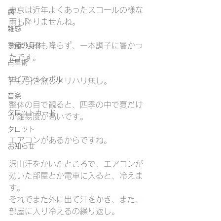
東京は近年よくあったスコールの様な
病
雨も降りませんね。
雑感
あまり雨も降らず、一本調子に暑かっ
季節の身体
たです。
占星術
サビアンシンボル
押し引き無しメリハリ無し。
音楽
整体の目で観ると、四季の中で夏だけ
タロットカード
が難易度が高いです。
タロット
エアコンがあるからですね。
お知らせ
沢山汗をかいたところで、エアコンが
効いた部屋とか電車に入ると、冷えま
す。
それでまた外に出て汗をかき、また、
部屋に入り冷えるの繰り返し。