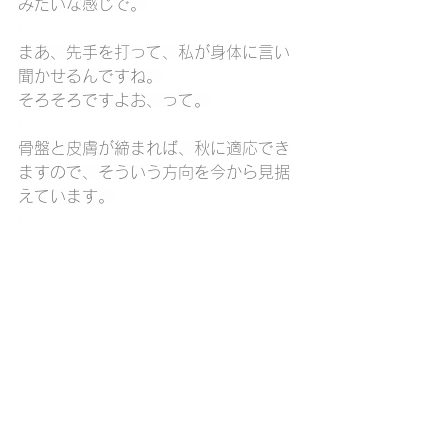
みたいな感じで。
まあ、先手を打って、私が身体に言い
聞かせるんですね。
そろそろですよお、って。
骨盤と皮膚が締まれば、秋に適応でき
ますので、そういう方向を今から見据
えています。
まだまだ暑い日が続きますけど、一応
整体指導者なので、私は先を見てい
て、氣持ちはもう秋なんです。
夏
秋
季節の身体