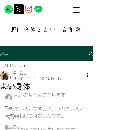
​野口整体と占い
音和塾​
記事
All Posts
湯本裕二
All Posts
2025年11月1日
読了時間: 1分
よい身体
健康法
凄くよいお身体の方がいます。
体癖
身体
壊れているんですけど、壊れているか
ら悪いわけではないんです。
活元運動
整体操法
年相応に壊れているだけなんです。