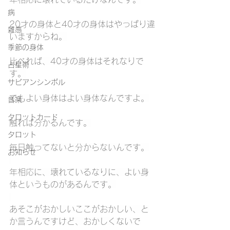
病
20才の身体と40才の身体はやっぱり違
雑感
いますからね。
季節の身体
比べれば、40才の身体はそれなりで
占星術
す。
サビアンシンボル
でもよい身体はよい身体なんですよ。
音楽
タロットカード
触れば分かるんです。
タロット
毎日触ってないと分からないんです。
お知らせ
年相応に、壊れているなりに、よい身
体というものがあるんです。
あそこがおかしいここがおかしい、と
か言うんですけど、おかしくないで