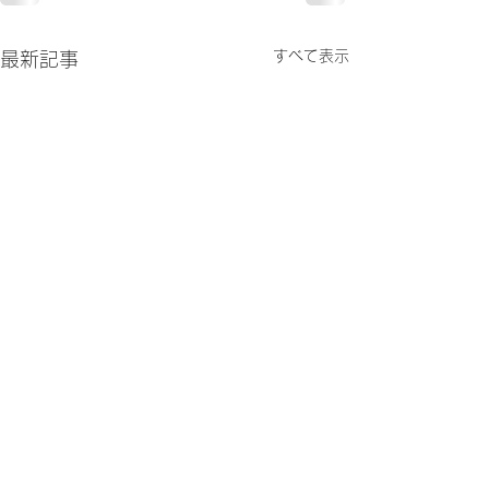
すべて表示
最新記事
ロングウォーク
数息観