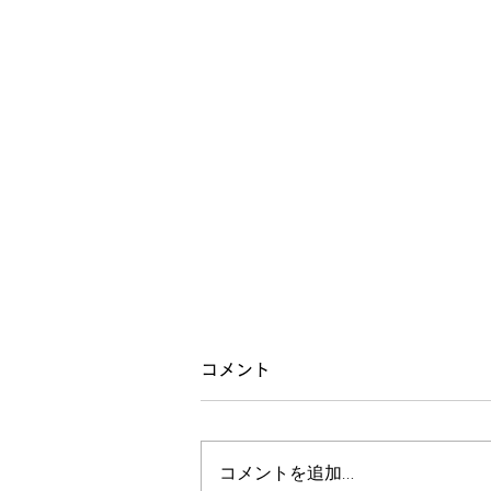
弛むと緊張する人
コメント
施術をして、全身が弛むと、逆に
身体のある部分が緊張する方がい
コメントを追加…
ます。 何故かと思ってたんです