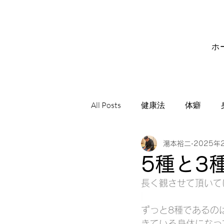
ホ
All Posts
健康法
体癖
湯本裕二
2025年
サビアンシンボル
音楽
5種と3
長く観させて頂いて
ずっと8種であるの
きている身体になっ