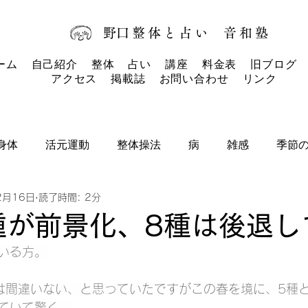
​野口整体と占い
音和塾​
ーム
自己紹介
整体
占い
講座
料金表
旧ブログ
アクセス
掲載誌
お問い合わせ
リンク
身体
活元運動
整体操法
病
雑感
季節
2月16日
読了時間: 2分
タロットカード
タロット
お知らせ
種が前景化、8種は後退し
いる方。
は間違いない、と思っていたですがこの春を境に、5種
ていて驚く。