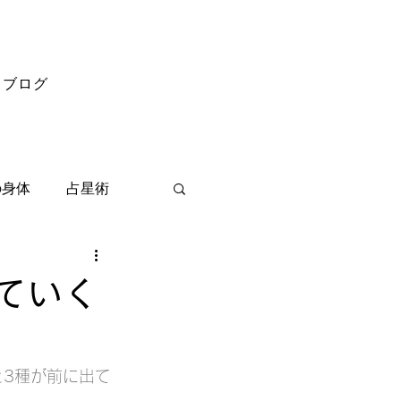
ブログ
の身体
占星術
ていく
と3種が前に出て