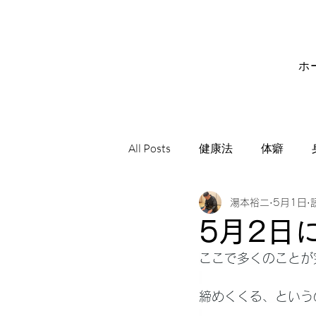
ホ
All Posts
健康法
体癖
湯本裕二
5月1日
サビアンシンボル
音楽
5月2日
ここで多くのことが
締めくくる、という