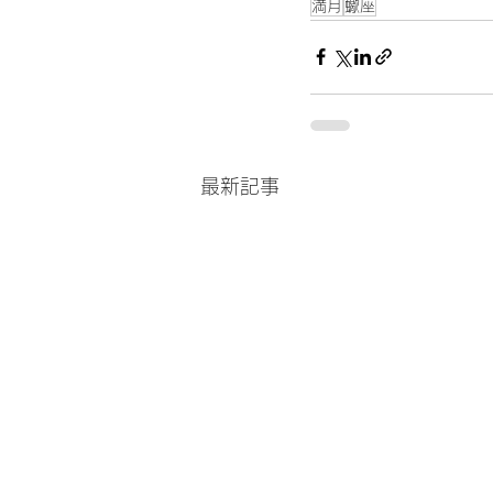
満月
蠍座
最新記事