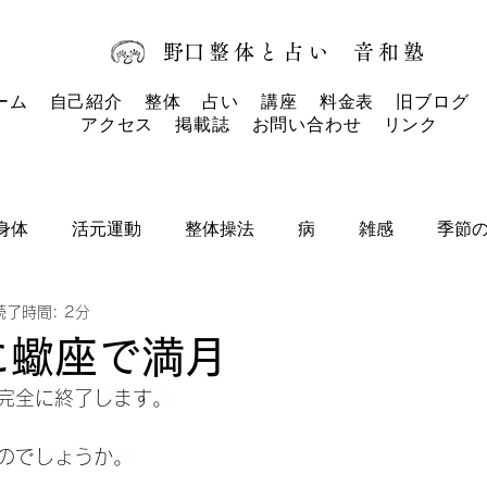
​野口整体と占い
音和塾​
ーム
自己紹介
整体
占い
講座
料金表
旧ブログ
アクセス
掲載誌
お問い合わせ
リンク
身体
活元運動
整体操法
病
雑感
季節
読了時間: 2分
タロットカード
タロット
お知らせ
に蠍座で満月
完全に終了します。
のでしょうか。