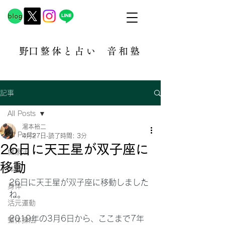
​野口整体と占い
音和塾​
記事
All Posts
湯本裕二
All Posts
4月27日
読了時間: 3分
26日に天王星が双子座に
健康法
移動
体癖
26日に天王星が双子座に移動しました
身体
ね。
活元運動
2019年の3月6日から、ここまで7年
整体操法