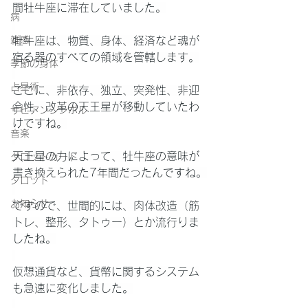
間牡牛座に滞在していました。
病
雑感
牡牛座は、物質、身体、経済など魂が
宿る器のすべての領域を管轄します。
季節の身体
占星術
ここに、非依存、独立、突発性、非迎
合性、改革の天王星が移動していたわ
サビアンシンボル
けですね。
音楽
天王星の力によって、牡牛座の意味が
タロットカード
書き換えられた7年間だったんですね。
タロット
お知らせ
ですので、世間的には、肉体改造（筋
トレ、整形、タトゥー）とか流行りま
したね。
仮想通貨など、貨幣に関するシステム
も急速に変化しました。