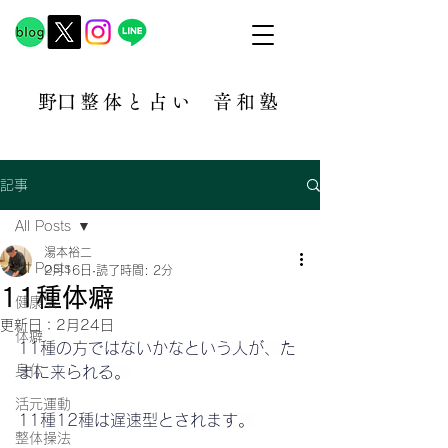
​野口整体と占い
音和塾​
記事
All Posts
湯本裕二
All Posts
2月16日
読了時間: 2分
11種体癖
健康法
更新日：
2月24日
体癖
11種の方ではないかなという人が、た
身体
まに来られる。
活元運動
11種12種は遅速型とされます。
整体操法