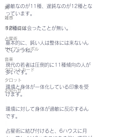
過敏なのが11種、遅鈍なのが12種とな
病
っています。
雑感
12種には会ったことが無い。
季節の身体
占星術
基本的に、鈍い人は整体には来ないん
サビアンシンボル
でしょうね。
音楽
現代の若者は圧倒的に11種傾向の人が
タロットカード
多いです。
タロット
環境と身体が一体化している印象を受
お知らせ
けます。
環境に対して身体が過敏に反応するん
です。
占星術に結び付けると、6ハウスに月