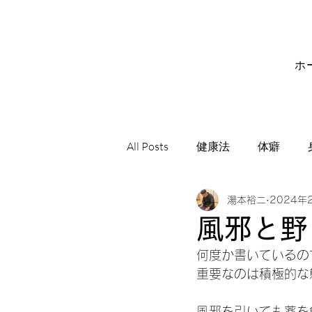
ホ
All Posts
健康法
体癖
湯本裕二
2024年
サビアンシンボル
音楽
風邪と野
何度か書いているの
重要なのは積極的な
風邪を引いても薬を