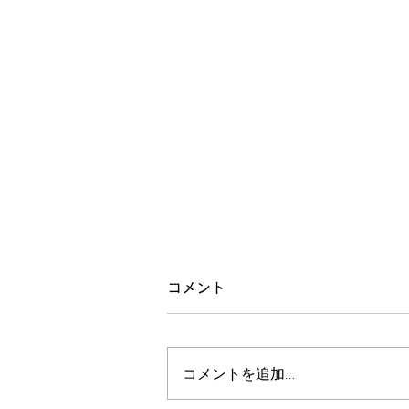
梅雨を乗り越える身体
コメント
昨日の整体教室は、季節の身体の
ケアということで、梅雨を乗り越
コメントを追加…
える身体というテーマで行いまし
た。 この季節は湿気で血液の質