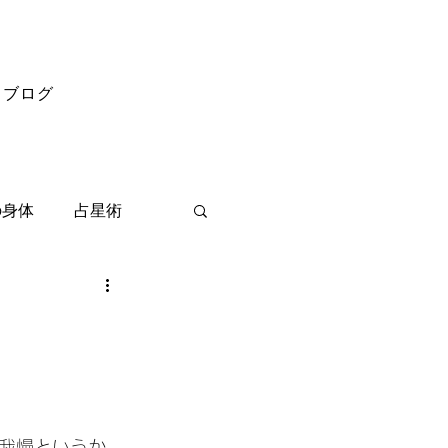
ブログ
の身体
占星術
我慢というか、