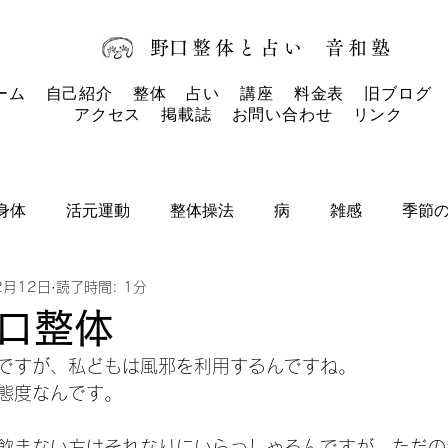
​野口整体と占い
音和塾​
ーム
自己紹介
整体
占い
講座
料金表
旧ブログ
アクセス
掲載誌
お問い合わせ
リンク
身体
活元運動
整体操法
病
雑感
季節
2月12日
読了時間: 1分
タロットカード
タロット
お知らせ
口整体
ですが、私どもは風邪を利用するんですね。
態度なんです。
飲まない方はそれなりにいらっしゃるんですが、ただの