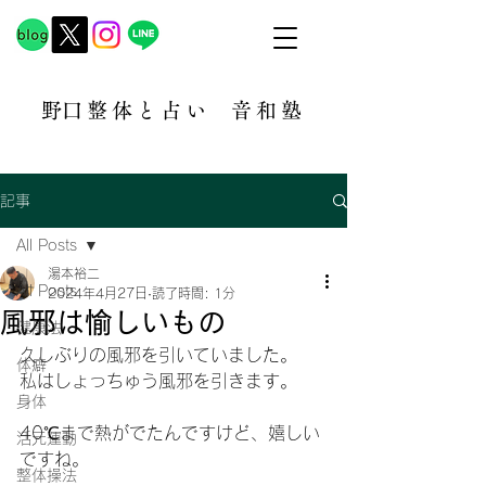
​野口整体と占い
音和塾​
記事
All Posts
湯本裕二
All Posts
2024年4月27日
読了時間: 1分
風邪は愉しいもの
健康法
久しぶりの風邪を引いていました。
体癖
私はしょっちゅう風邪を引きます。
身体
40℃まで熱がでたんですけど、嬉しい
活元運動
ですね。
整体操法