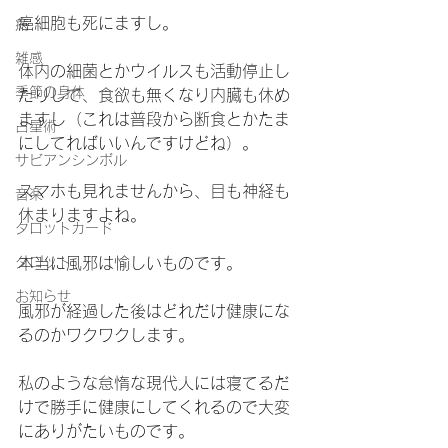
癌細胞も死にますし。
病
雑感
体内の細菌とかウイルスも活動停止し
季節の身体
たりして、食欲も無くなり内臓も休め
ますし（これは普段から断食とかたま
占星術
にしてればいいんですけどね）。
サビアンシンボル
スマホも見れませんから、目も神経も
音楽
休まりますよね。
タロットカード
タロット
本当に風邪は愉しいものです。
お知らせ
風邪が経過した後はどれだけ健康にな
るのかワクワクします。
私のような怠惰な現代人には寝てるだ
けで勝手に健康にしてくれるので大変
にありがたいものです。