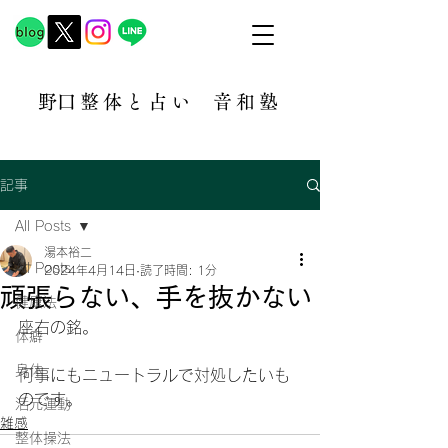
​野口整体と占い
音和塾​
記事
All Posts
湯本裕二
All Posts
2024年4月14日
読了時間: 1分
頑張らない、手を抜かない
健康法
座右の銘。
体癖
身体
何事にもニュートラルで対処したいも
のです。
活元運動
雑感
整体操法