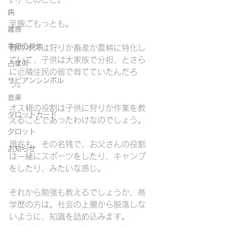
病
至極ごもっとも。
雑感
季節の身体
昔のオスは狩りか畜産か農耕に特化し
ていて、子供は大家族で分担、とさら
占星術
に近隣住民の皆で育てていたんだろ
サビアンシンボル
う。
音楽
オス親の役割は子供に狩りか作業を教
タロットカード
えることであったわけなのでしょう。
タロット
現在も、その名残で、お父さんの役割
お知らせ
は一緒にスポーツをしたり、キャンプ
をしたり、みたいな感じ。
それから勉強も教えるでしょうか、高
学歴の方は。社会の上層から脱落しな
いように、知識を詰め込みます。