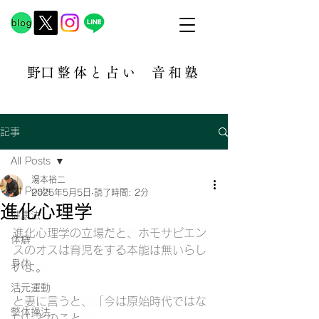
​野口整体と占い
音和塾​
記事
All Posts
湯本裕二
All Posts
2025年5月5日
読了時間: 2分
進化心理学
健康法
進化心理学の立場だと、ホモサピエン
体癖
スのオスは育児をする本能は無いらし
身体
いよ。
活元運動
と妻に言うと、「今は原始時代ではな
整体操法
い」とのこと。