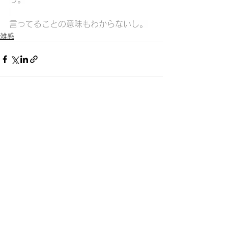
言ってることの意味もわからないし。
雑感
すべて表示
最新記事