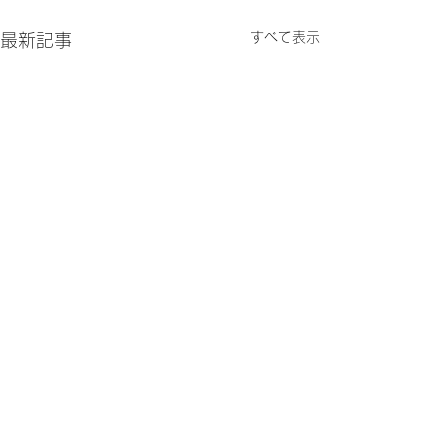
すべて表示
最新記事
夏至
先月31日の満
こと
昨日は夏至でした。 不思議