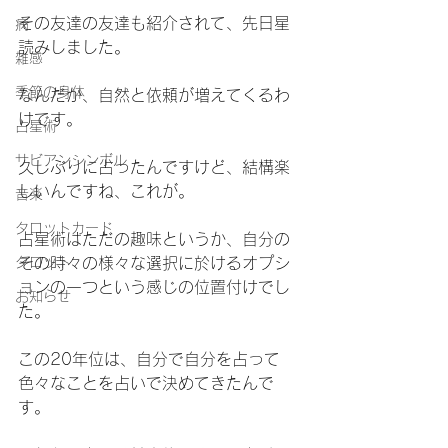
その友達の友達も紹介されて、先日星
病
読みしました。
雑感
季節の身体
なんだか、自然と依頼が増えてくるわ
けです。
占星術
サビアンシンボル
久しぶりに占ったんですけど、結構楽
しいんですね、これが。
音楽
タロットカード
占星術はただの趣味というか、自分の
タロット
その時々の様々な選択に於けるオプシ
ョンの一つという感じの位置付けでし
お知らせ
た。
この20年位は、自分で自分を占って
色々なことを占いで決めてきたんで
す。