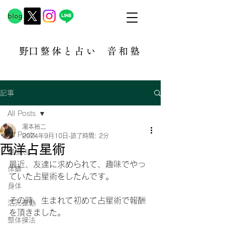
​野口整体と占い
音和塾​
記事
All Posts
湯本裕二
All Posts
2024年9月10日
読了時間: 2分
西洋占星術
健康法
最近、友達に求められて、趣味でやっ
体癖
ていた占星術をしたんです。
身体
その時、生まれて初めて占星術で報酬
活元運動
を頂きました。
整体操法