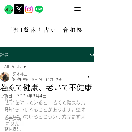
​野口整体と占い
音和塾​
記事
All Posts
湯本裕二
All Posts
2025年6月3日
読了時間: 2分
若くて健康、老いて不健康
健康法
更新日：
2025年6月4日
体癖
占いをやっていると、若くて健康な方
身体
がいらっしゃることがあります。整体
だけやっているとこういう方はまず来
活元運動
ません。
整体操法