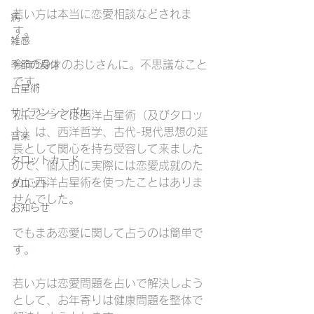
若い方は本当に恋愛相談などされま
病
す。
雑感
今年50才のおじさんに。不思議なこと
季節の身体
です。
占星術
サビアンシンボル
私にとっては西洋占星術（及びタロッ
ト）は、西洋哲学、古代-現代思想の延
音楽
長として関心を持ち受容して来ました
タロットカード
ので、個人的に実際には恋愛成就のた
めに西洋占星術を使ったことはありま
タロット
せんでした。
お知らせ
でもまあ恋愛に関して占うのは簡単で
す。
若い方は恋愛問題を占いで解決しよう
として、お年寄りは健康問題を整体で