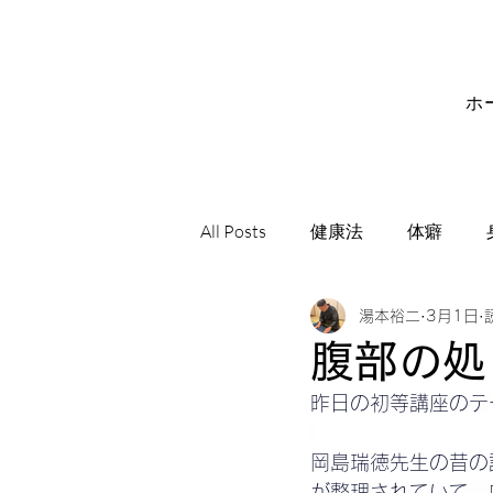
ホ
All Posts
健康法
体癖
湯本裕二
3月1日
サビアンシンボル
音楽
腹部の処
昨日の初等講座のテ
岡島瑞徳先生の昔の
が整理されていて、