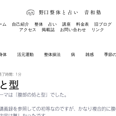
​野口整体と占い
音和塾​
ーム
自己紹介
整体
占い
講座
料金表
旧ブログ
アクセス
掲載誌
お問い合わせ
リンク
身体
活元運動
整体操法
病
雑感
季節
読了時間: 1分
タロットカード
タロット
お知らせ
と型
ーマは「腹部の処と型」でした。
講義録を参照しての初等なのですが、かなり複合的に腹
内容は難しかったです。