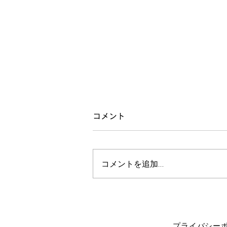
4月の初等講座、ご来場あり
コメント
がとうございました
昨日は初等講座でした。 ご来場
コメントを追加…
頂いた方々ありがとうございまし
た。 『上肢連続操法、下肢の処
と型（冷えの調整、覚醒操法、下
肢第七、坐骨神経痛の調整、痔の
操法）』 という多岐にわたった
プライバシー