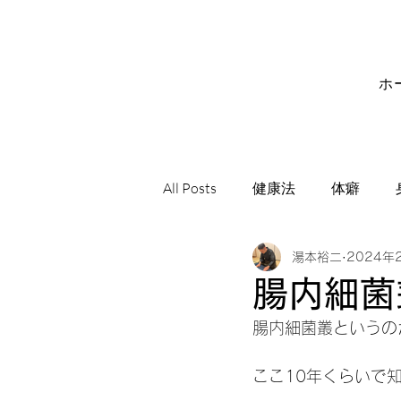
ホ
All Posts
健康法
体癖
湯本裕二
2024年
サビアンシンボル
音楽
腸内細菌
腸内細菌叢というの
ここ10年くらいで