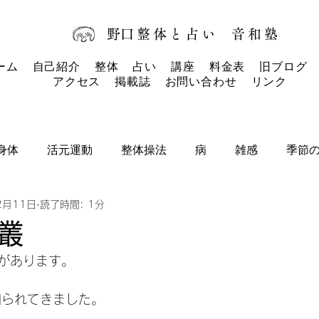
​野口整体と占い
音和塾​
ーム
自己紹介
整体
占い
講座
料金表
旧ブログ
アクセス
掲載誌
お問い合わせ
リンク
身体
活元運動
整体操法
病
雑感
季節
2月11日
読了時間: 1分
タロットカード
タロット
お知らせ
叢
があります。
知られてきました。