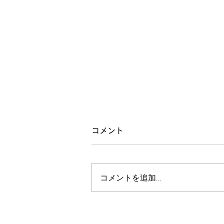
整体教室「耳」
コメント
今月のテーマは「耳」。 たんに
私の耳の調子が悪いからこのテー
コメントを追加…
マを選定。 原因は飲酒。 耳、腎
臓、股関節、足の裏、などが連動
していることをお伝えしました。
耳が変わると、喉も変わります。