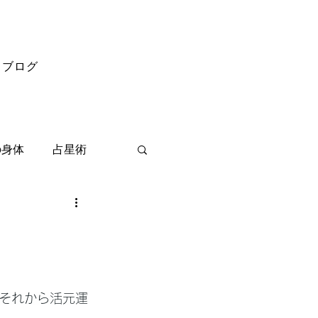
ブログ
の身体
占星術
それから活元運