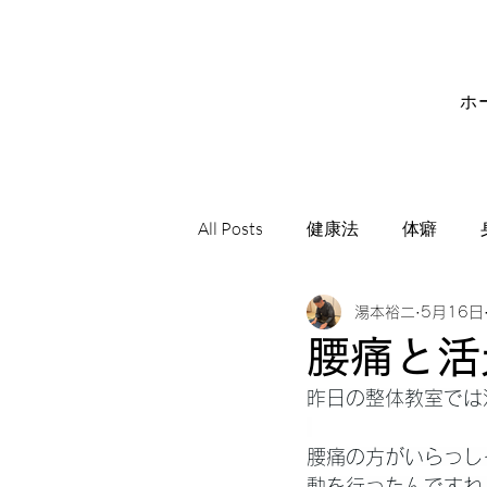
ホ
All Posts
健康法
体癖
湯本裕二
5月16日
サビアンシンボル
音楽
腰痛と活
昨日の整体教室では
腰痛の方がいらっし
動を行ったんですね