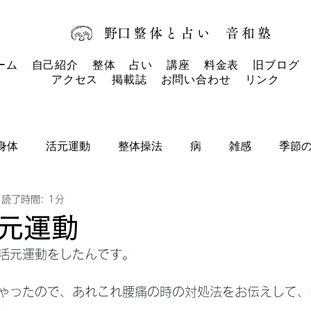
​野口整体と占い
音和塾​
ーム
自己紹介
整体
占い
講座
料金表
旧ブログ
アクセス
掲載誌
お問い合わせ
リンク
身体
活元運動
整体操法
病
雑感
季節
読了時間: 1分
タロットカード
タロット
お知らせ
元運動
活元運動をしたんです。
ゃったので、あれこれ腰痛の時の対処法をお伝えして、
。