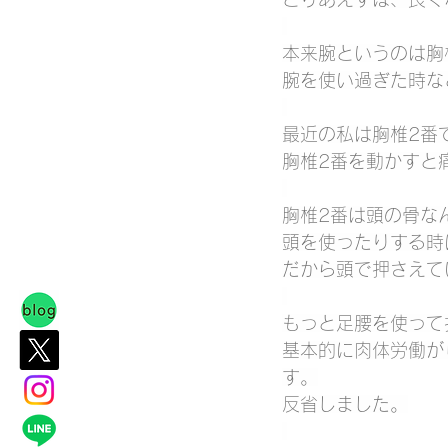
本来腕というのは胸
腕を使い過ぎた時な
最近の私は胸椎2番
胸椎2番を動かすと
胸椎2番は頭の骨な
頭を使ったりする時
だから頭で押さえて
もっと足腰を使って
基本的に肉体労働が
す。
反省しました。