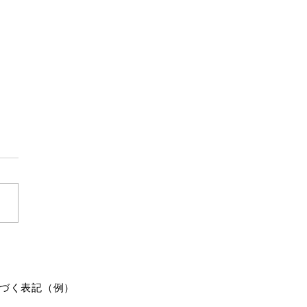
観
の活元会で活元運動の後に、
の稽古をしました。 数息
いうのは、元々は禅の観法な
すけど、野口整体でも基本的
行法として取り入れられてい
集注力を鍛える観法とされて
こと自体は簡単
座って、呼吸を数えるだけで
づく表記（例）