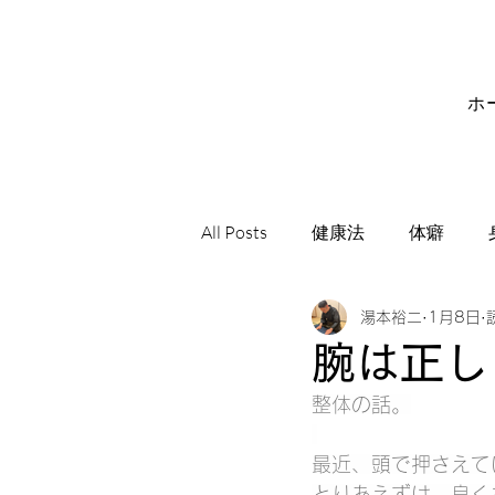
ホ
All Posts
健康法
体癖
湯本裕二
1月8日
サビアンシンボル
音楽
腕は正し
整体の話。
最近、頭で押さえて
とりあえずは、良く