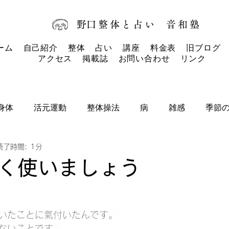
​野口整体と占い
音和塾​
ーム
自己紹介
整体
占い
講座
料金表
旧ブログ
アクセス
掲載誌
お問い合わせ
リンク
身体
活元運動
整体操法
病
雑感
季節
読了時間: 1分
タロットカード
タロット
お知らせ
く使いましょう
いたことに氣付いたんです。
ないことです。