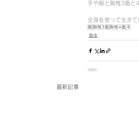
手や腕と胸椎3番と
全身を使って生きて
腕
胸椎3番
胸椎4番
手
身体
最新記事