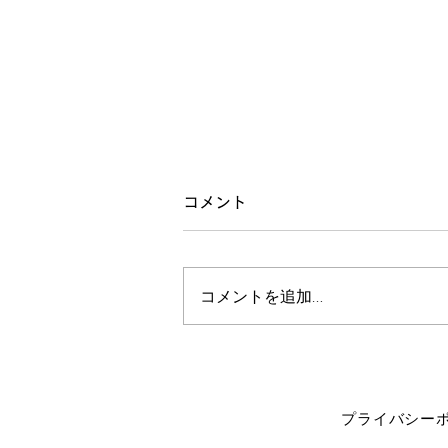
整体教室「耳」
コメント
今月のテーマは「耳」。 たんに
私の耳の調子が悪いからこのテー
コメントを追加…
マを選定。 原因は飲酒。 耳、腎
臓、股関節、足の裏、などが連動
していることをお伝えしました。
耳が変わると、喉も変わります。
聞く耳を持っていると思われると
ですね、相手の態度も変わるので
プライバシー
す。 耳が世界との接点になって