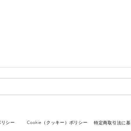
ロングウォーク
数息
先日小2の息子に「隣町までどの
先日
くらい？」と夜の散歩中に聞か
数息観
れ、「100メートル」とか答え
観と
たんです。 そしたら違うとのこ
んで
とで、よくよく聞くと、隣の県ま
な修
での距離。 「行きたい」と。
て、
「往復４、５時間かかるよ」と言
います。 やる
うと、それでも行くとのこと。
で、
ポリシー
Cookie（クッキー）ポリシー
特定商取引法に基
その夜は遅かったので、それで帰
す。 100から120数えることが