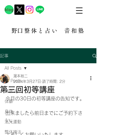
​野口整体と占い
音和塾​
記事
All Posts
湯本裕二
All Posts
2024年3月27日
読了時間: 2分
第三回初等講座
健康法
今月の30日の初等講座の告知です。
体癖
身体
出来ましたら前日までにご予約下さ
い。
活元運動
整体操法
よろしくお願いいたします。