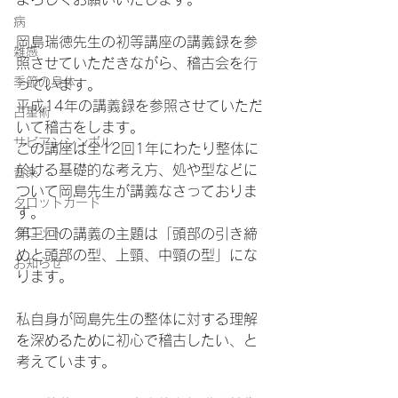
病
岡島瑞徳先生の初等講座の講義録を参
雑感
照させていただきながら、稽古会を行
季節の身体
っています。
平成14年の講義録を参照させていただ
占星術
いて稽古をします。
サビアンシンボル
この講座は全12回1年にわたり整体に
於ける基礎的な考え方、処や型などに
音楽
ついて岡島先生が講義なさっておりま
タロットカード
す。
タロット
第三回の講義の主題は「頭部の引き締
めと頭部の型、上頸、中頸の型」にな
お知らせ
ります。
私自身が岡島先生の整体に対する理解
を深めるために初心で稽古したい、と
考えています。