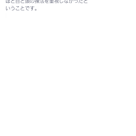
ほど目と頭の操法を重視しなかったと
いうことです。
時代が違うから。
令和の現代の整体指導者の私は目と脳
への情報の処理に集注するんですね。
でもここに集注だすと、いい線言って
ても、最後に負けそうですよね
（笑）。
整体操法
呪術廻戦
整体操法
すべて表示