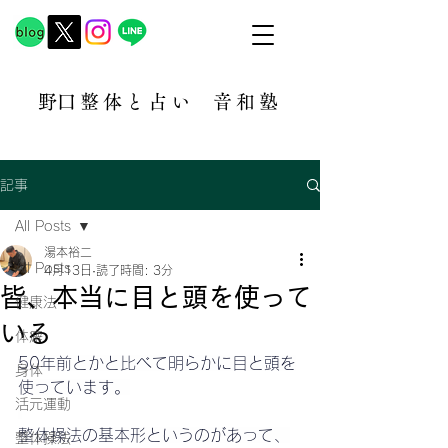
​野口整体と占い
音和塾​
記事
All Posts
湯本裕二
All Posts
4月13日
読了時間: 3分
皆、本当に目と頭を使って
健康法
いる
体癖
50年前とかと比べて明らかに目と頭を
身体
使っています。
活元運動
整体操法の基本形というのがあって、
整体操法