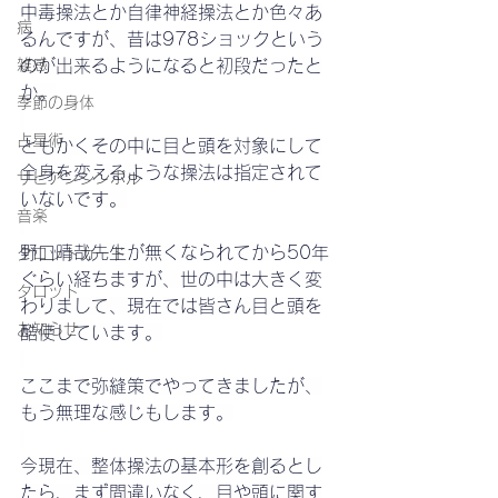
中毒操法とか自律神経操法とか色々あ
病
るんですが、昔は978ショックという
雑感
のが出来るようになると初段だったと
か。
季節の身体
占星術
ともかくその中に目と頭を対象にして
全身を変えるような操法は指定されて
サビアンシンボル
いないです。
音楽
野口晴哉先生が無くなられてから50年
タロットカード
ぐらい経ちますが、世の中は大きく変
タロット
わりまして、現在では皆さん目と頭を
お知らせ
酷使しています。
ここまで弥縫策でやってきましたが、
もう無理な感じもします。
今現在、整体操法の基本形を創るとし
たら、まず間違いなく、目や頭に関す