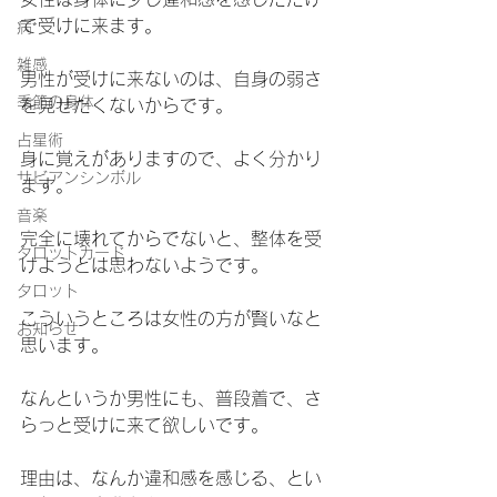
で受けに来ます。
病
雑感
男性が受けに来ないのは、自身の弱さ
季節の身体
を見せたくないからです。
占星術
身に覚えがありますので、よく分かり
サビアンシンボル
ます。
音楽
完全に壊れてからでないと、整体を受
タロットカード
けようとは思わないようです。
タロット
こういうところは女性の方が賢いなと
お知らせ
思います。
なんというか男性にも、普段着で、さ
らっと受けに来て欲しいです。
理由は、なんか違和感を感じる、とい