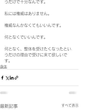
うだけで十分なんです。
私には権威はありません。
権威なんかなくてもいいんです。
何となくでいいんです。
何となく、整体を受けたくなったとい
うだけの理由で受けに来て欲しいで
す。
身体
すべて表示
最新記事