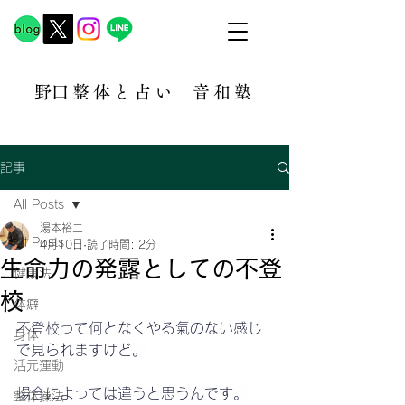
​野口整体と占い
音和塾​
記事
All Posts
湯本裕二
All Posts
4月10日
読了時間: 2分
生命力の発露としての不登
健康法
校
体癖
不登校って何となくやる氣のない感じ
身体
で見られますけど。
活元運動
場合によっては違うと思うんです。
整体操法