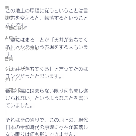
病
この地上の原理に従うということは言
雑感
い方を変えると、転落するということ
なんです。
季節の身体
占星術
「罠にはまる」とか「天井が落ちてく
る」とかそういう表現をする人もいま
サビアンシンボル
す。
音楽
「天井が落ちてくる」と言ってたのは
タロットカード
ユングだったと思います。
タロット
お知らせ
彼は「罠にはまらない限り何も成し遂
げられない」というようなことを書い
ていました。
それはその通りで、この地上の、現代
日本の令和時代の原理に存在が転落し
ない限りは何も形にできません。