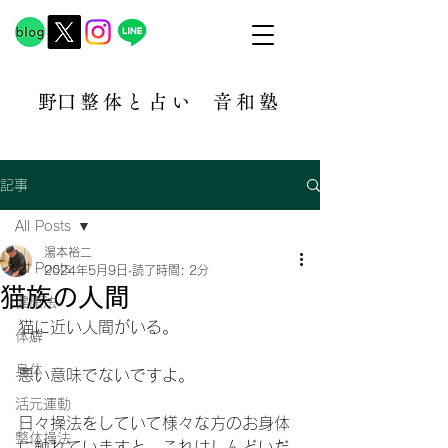
​野口整体と占い
音和塾​
記事
All Posts
湯本裕二
All Posts
2024年5月9日
読了時間: 2分
猫族の人間
健康法
猫に近い人間がいる。
体癖
身体
悪い意味でないですよ。
活元運動
日々操法をしていて様々な方のお身体
整体操法
に触れていますと、これはしんどいだ