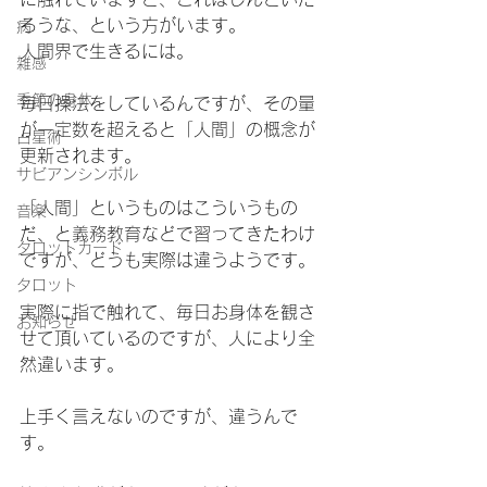
ろうな、という方がいます。
病
人間界で生きるには。
雑感
季節の身体
毎日操法をしているんですが、その量
が一定数を超えると「人間」の概念が
占星術
更新されます。
サビアンシンボル
「人間」というものはこういうもの
音楽
だ、と義務教育などで習ってきたわけ
タロットカード
ですが、どうも実際は違うようです。
タロット
実際に指で触れて、毎日お身体を観さ
お知らせ
せて頂いているのですが、人により全
然違います。
上手く言えないのですが、違うんで
す。