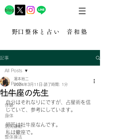
​野口整体と占い
音和塾​
記事
All Posts
湯本裕二
All Posts
2024年3月11日
読了時間: 1分
牡牛座の先生
健康法
自分はそれなりにですが、占星術を信
体癖
じていて、参考にしています。
身体
師匠は牡牛座なんです。
活元運動
私は蠍座で。
整体操法