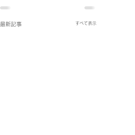
すべて表示
最新記事
夏至
先月31日の満