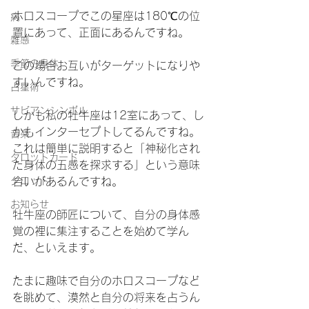
ホロスコープでこの星座は180℃の位
病
置にあって、正面にあるんですね。
雑感
季節の身体
この場合お互いがターゲットになりや
すいんですね。
占星術
サビアンシンボル
しかも私の牡牛座は12室にあって、し
かもインターセプトしてるんですね。
音楽
これは簡単に説明すると「神秘化され
タロットカード
た身体の五感を探求する」という意味
タロット
合いがあるんですね。
お知らせ
牡牛座の師匠について、自分の身体感
覚の裡に集注することを始めて学ん
だ、といえます。
たまに趣味で自分のホロスコープなど
を眺めて、漠然と自分の将来を占うん