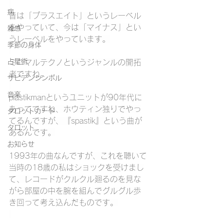
病
昔は「プラスエイト」というレーベル
をやっていて、今は「マイナス」とい
雑感
うレーベルをやっています。
季節の身体
占星術
ミニマルテクノというジャンルの開拓
者ですね。
サビアンシンボル
音楽
plastikmanというユニットが90年代に
あってですね、ホウティン独りでやっ
タロットカード
てるんですが、『spastik』という曲が
タロット
あるんです。
お知らせ
1993年の曲なんですが、これを聴いて
当時の18歳の私はショックを受けまし
て、レコードがクルクル廻るのを見な
がら部屋の中を腕を組んでグルグル歩
き回って考え込んだものです。