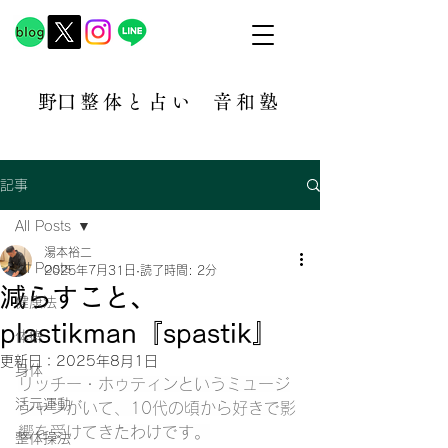
​野口整体と占い
音和塾​
記事
All Posts
湯本裕二
All Posts
2025年7月31日
読了時間: 2分
減らすこと、
健康法
plastikman『spastik』
体癖
更新日：
2025年8月1日
身体
リッチー・ホゥティンというミュージ
活元運動
シャンがいて、10代の頃から好きで影
響を受けてきたわけです。
整体操法