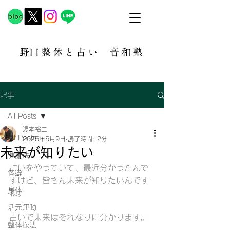
​野口整体と占い
音和塾​
記事
All Posts
湯本裕二
All Posts
2025年5月9日
読了時間: 2分
未来が知りたい
健康法
占いをやっていて、最近分かったんで
体癖
すけど、皆さん未来が知りたいんです
身体
ね。
活元運動
占いで未来はそれなりに分かります。
整体操法