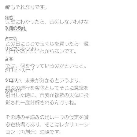
でもそれなりです。
病
雑感
完璧にわかったら、苦労しないわけな
季節の身体
んですね。
占星術
この日にここで宝くじを買ったら一億
サビアンシンボル
円当たるとか、わからないです。
音楽
では、何をやっているのかというと。
タロットカード
タロット
つまり、未来が分かるというより、
星々の運行を客体としてそこに意識を
お知らせ
射出した時に、自我が複数の天体に投
影され一度分解されるんですね。
その時の星読みの場は一つの仮定を遊
ぶ遊技場であり、そこはレクリエーシ
ョン（再創造）の場です。