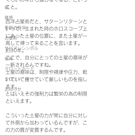
こと。
病
雑感
西洋占星術だと、サターンリターンと
季節の身体
いって、生まれた時のホロスコープ上
にあった土星の位置に、また土星が一
占星術
周して帰って来ることを言います。
サビアンシンボル
約30年。
ここで、自分にとっての土星の意味が
音楽
一新されるんですね。
タロットカード
土星の意味は、制限や規律や圧力、乾
タロット
いていて痩せていて厳しいものを指し
ます。
お知らせ
とはいえその強制力は繁栄の為の制限
といえます。
こういった土星の力が常に自分に対し
て外側から加わっているんですが、こ
の力の質が変質するんです。