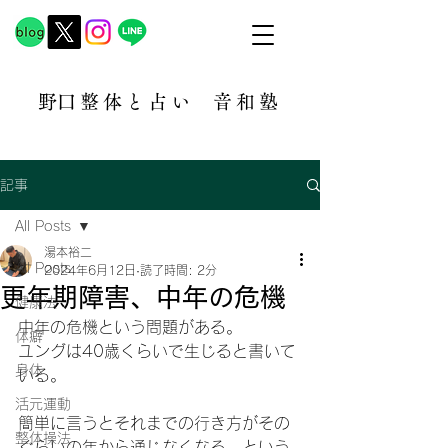
​野口整体と占い
音和塾​
記事
All Posts
湯本裕二
All Posts
2024年6月12日
読了時間: 2分
更年期障害、中年の危機
健康法
中年の危機という問題がある。
体癖
ユングは40歳くらいで生じると書いて
身体
いる。
活元運動
簡単に言うとそれまでの行き方がその
整体操法
ぐらいの年から通じなくなる、という