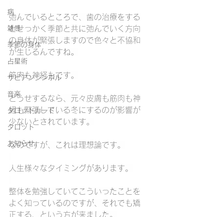
病
弛んでいるところで、歯の治療をする
雑感
とせっかく季節と共に弛んでいく方向
の身体が緊張しますので色々と不協和
季節の身体
が生じるんですね。
占星術
筋肉も神経もです。
サビアンシンボル
音楽
どうせするなら、元々皮膚も筋肉も神
経も緊張している冬にするのが影響が
タロットカード
少ないとされています。
タロット
お知らせ
なのですが、これは理想論です。
人生様々なタイミングがあります。
整体を勉強していてこういったことを
よく知っているのですが、それでも矯
正する、という方が来ました。