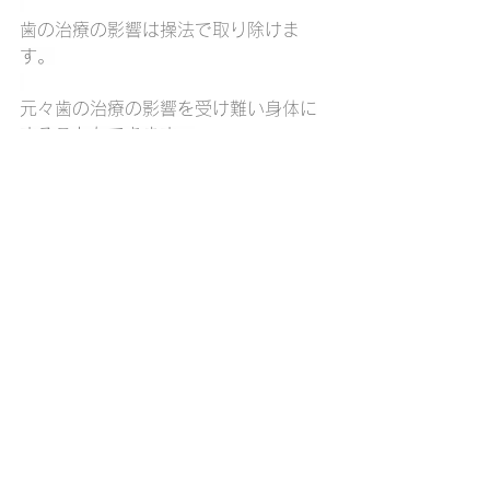
歯の治療の影響は操法で取り除けま
す。
元々歯の治療の影響を受け難い身体に
することもできます。
今現在生きている人間がさらに溌剌と
生きていけるための整体操法であるべ
きだと思います。
過去は過去でしかなく、こだわりを捨
てる時に来ています。
西洋占星術
春の身体
情報空間
整体操法
季節の身体