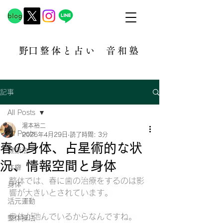
​野口整体と占い
音和塾​
記事
All Posts
湯本裕二
All Posts
2025年4月29日
読了時間: 3分
春の身体、占星術的な状
健康法
況、情報空間と身体
体癖
整体では、春に歯の治療をするのは影
身体
響が大きいとされています。
活元運動
身体が弛んでいるからなんですね。
整体操法