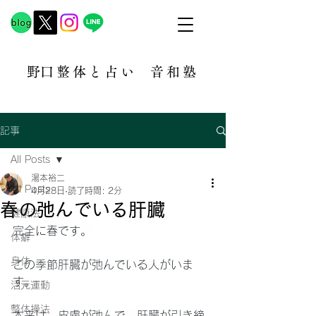
​野口整体と占い
音和塾​
記事
All Posts
湯本裕二
All Posts
4月28日
読了時間: 2分
春の弛んでいる肝臓
健康法
完全に春です。
体癖
身体
この季節肝臓が弛んでいる人がいま
す。
活元運動
整体操法
本来は、皮膚が弛んで、肝臓が引き締