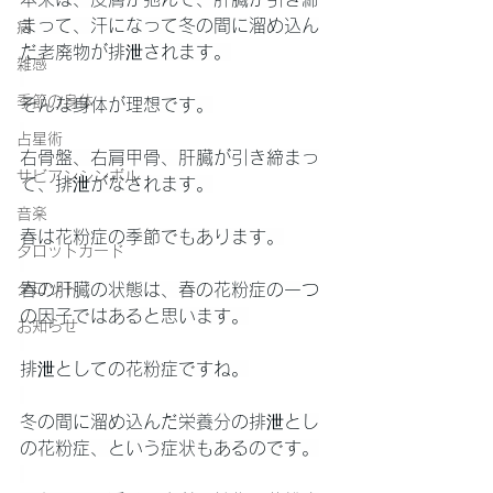
まって、汗になって冬の間に溜め込ん
病
だ老廃物が排泄されます。
雑感
季節の身体
そんな身体が理想です。
占星術
右骨盤、右肩甲骨、肝臓が引き締まっ
サビアンシンボル
て、排泄がなされます。
音楽
春は花粉症の季節でもあります。
タロットカード
タロット
春の肝臓の状態は、春の花粉症の一つ
の因子ではあると思います。
お知らせ
排泄としての花粉症ですね。
冬の間に溜め込んだ栄養分の排泄とし
の花粉症、という症状もあるのです。