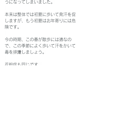
うになってしまいました。
本来は整体では初夏に歩いて発汗を促
しますが、もう初夏はお年寄りには危
険です。
今の時期、この春が散歩には適なの
で、この季節によく歩いて汗をかいて
毒を排泄しましょう。
花粉症も同じです。
出せるなら、自然にいま出しましょ
う。
春
肝臓
季節の身体