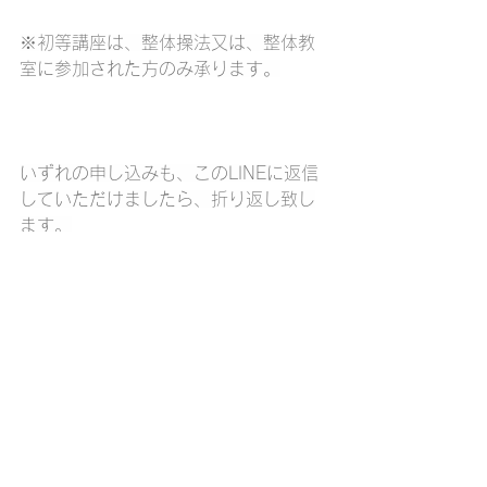
※初等講座は、整体操法又は、整体教
室に参加された方のみ承ります。
いずれの申し込みも、このLINEに返信
していただけましたら、折り返し致し
ます。
ご希望のお日にちをお伝えください。
また、通常のメニュー、質問もこの
LINEで承っておりますので、小さな事
でも一人で悩まずご相談下さい。
皆様にお会い出来る事、愉しみにして
おります♬