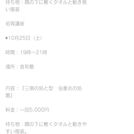
持ち物：顔の下に敷くタオルと動き易
い服装
初等講座
◉10月25日（土）
時間：19時〜21時
場所：音和塾
内容：『三側の処と型　虫垂炎の処
置』
料金：一回5,000円
持ち物：顔の下に敷くタオルと動きや
すい服装。