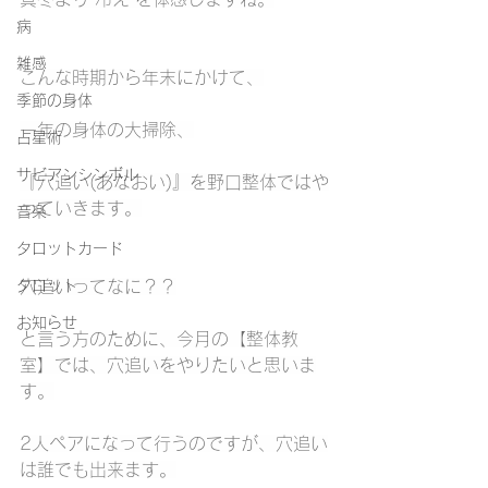
病
雑感
こんな時期から年末にかけて、
季節の身体
一年の身体の大掃除、
占星術
サビアンシンボル
『穴追い(あなおい)』を野口整体ではや
っていきます。
音楽
タロットカード
タロット
穴追いってなに？？
お知らせ
と言う方のために、今月の【整体教
室】では、穴追いをやりたいと思いま
す。
2人ペアになって行うのですが、穴追い
は誰でも出来ます。