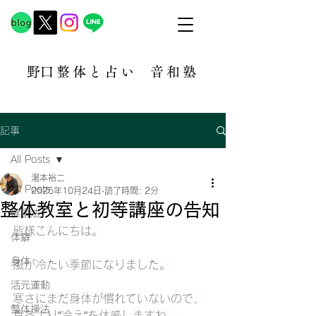
​野口整体と占い
音和塾​
記事
All Posts
湯本裕二
All Posts
2025年10月24日
読了時間: 2分
整体教室と初等講座の告知
健康法
皆様こんにちは。
体癖
身体
風が冷たい季節になりました。
活元運動
寒さにまだ身体が慣れていないので、
整体操法
真冬より“冷え“を体感しますね。