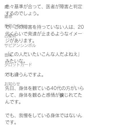
色々基準が合って、医者が障害と判定
病
するのでしょう。
雑感
季節の身体
で、この障害を持っていない人は、20
代くらいで発達が止まるようなイメー
占星術
ジがあります。
サビアンシンボル
「この人だいたいこんな人だよねえ」
音楽
みたいな。
タロットカード
タロット
でも違うんですよ。
お知らせ
先日、身体を観ている40代の方がいら
して、身体を観ると感情が捩じれてた
んです。
でも、我慢をしている身体ではないん
です。