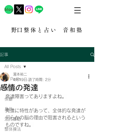
​野口整体と占い
音和塾​
記事
All Posts
湯本裕二
All Posts
4月19日
読了時間: 2分
感情の発達
健康法
発達障害ってありますよね。
体癖
身体
発達に特性があって、全体的な発達が
何らかの脳の理由で阻害されるという
活元運動
ものですね。
整体操法