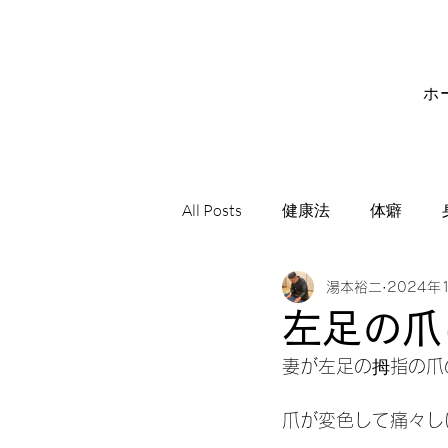
ホ
All Posts
健康法
体癖
湯本裕二
2024年
サビアンシンボル
音楽
左足の爪
妻が左足の拇指の爪
爪が変色して痛々し