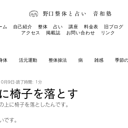
​野口整体と占い
音和塾​
ーム
自己紹介
整体
占い
講座
料金表
旧ブログ
アクセス
掲載誌
お問い合わせ
リンク
身体
活元運動
整体操法
病
雑感
季節
10月9日
読了時間: 1分
タロットカード
タロット
お知らせ
に椅子を落とす
の上に椅子を落としたんです。
いです。