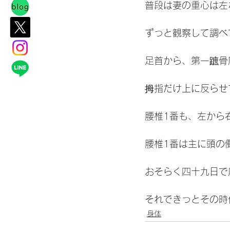
普段は妻の重心は左
ずっと観察して調べ
足首から、第一蹠骨
拇指だけ上に反らせ
腰椎1番も、左から
腰椎1番は主に頭の
おそらく四十九日で
それできっとその時
身体