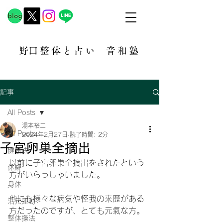
​野口整体と占い
音和塾​
記事
All Posts
湯本裕二
All Posts
2024年2月27日
読了時間: 2分
子宮卵巣全摘出
健康法
以前に子宮卵巣全摘出をされたという
体癖
方がいらっしゃいました。
身体
他にも様々な病気や怪我の来歴がある
活元運動
方だったのですが、とても元氣な方。
整体操法