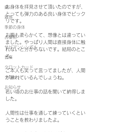
お身体を拝見させて頂いたのですが、
病
とっても弾力のある良い身体でビック
雑感
リです。
季節の身体
お腹も柔らかくて、想像とは違ってい
占星術
ました。やっぱり人間は直接身体に触
サビアンシンボル
れないと分からないです。結局のとこ
ろ。
音楽
タロットカード
ご本人も笑って言ってましたが、人間
タロット
が練れているんでしょうね。
お知らせ
若い頃のお仕事の話を聞いて納得しま
した。
人間性は仕事を通して練っていくとい
うことを教わりましたよ。