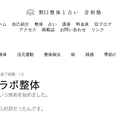
​野口整体と占い
音和塾​
ーム
自己紹介
整体
占い
講座
料金表
旧ブログ
アクセス
掲載誌
お問い合わせ
リンク
身体
活元運動
整体操法
病
雑感
季節
読了時間: 1分
タロットカード
タロット
お知らせ
ラボ整体
いう施術を始めました。
ら好評だったんです。