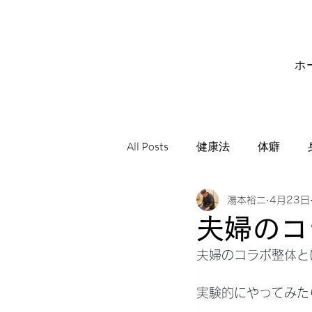
ホ
All Posts
健康法
体癖
湯本裕二
4月23日
サビアンシンボル
音楽
夫婦のコ
夫婦のコラボ整体と
実験的にやってみた